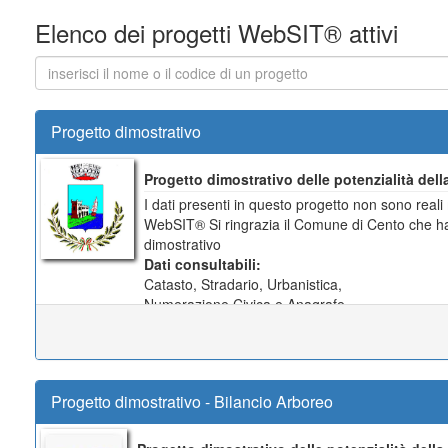
Elenco dei progetti WebSIT® attivi
Cerca
progetto
Progetto dimostrativo
Progetto dimostrativo delle potenzialità del
I dati presenti in questo progetto non sono real
WebSIT® Si ringrazia il Comune di Cento che ha 
dimostrativo
Dati consultabili:
Catasto, Stradario, Urbanistica,
Numerazione Civica e Anagrafe.
Moduli tematici:
Planimetrie Catastali
- Riservato ai soli utenti abil
Protezione Civile
Giochi
Progetto dimostrativo - Bilancio Arboreo
Amianto
- Riservato ai soli utenti abilitati